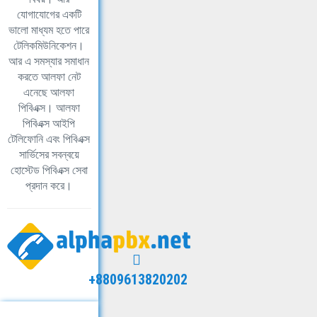
যোগাযোগের একটি
ভালো মাধ্যম হতে পারে
টেলিকমিউনিকেশন।
আর এ সমস্যার সমাধান
করতে আলফা নেট
এনেছে আলফা
পিবিএক্স। আলফা
পিবিএক্স আইপি
টেলিফোনি এবং পিবিএক্স
সার্ভিসের সবন্বয়ে
হোস্টেড পিবিএক্স সেবা
প্রদান করে।
+8809613820202