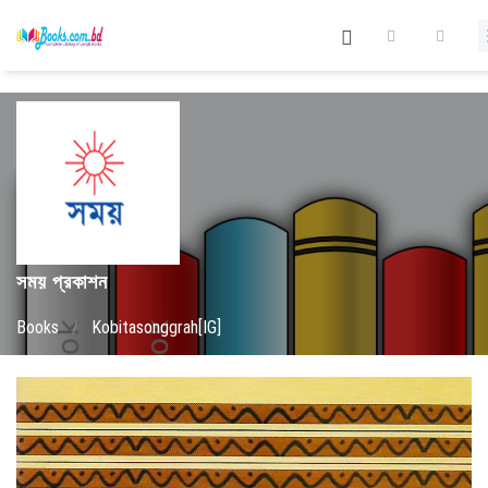
সময় প্রকাশন
Books
/
Kobitasonggrah[IG]