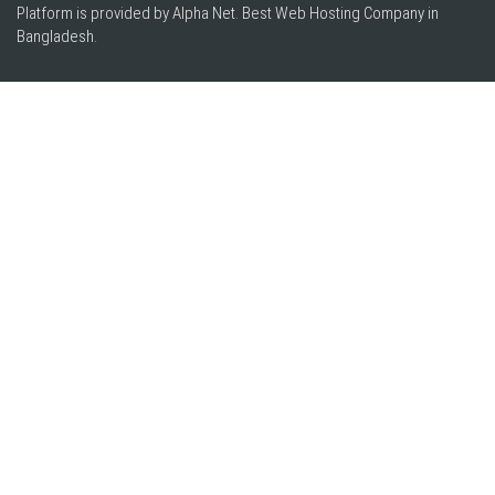
Platform is provided by Alpha Net. Best
Web Hosting Company in
Bangladesh
.