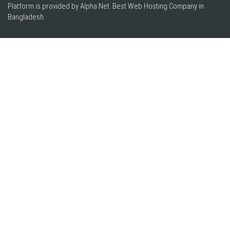
Platform is provided by Alpha Net. Best
Web Hosting Company in
Bangladesh
.