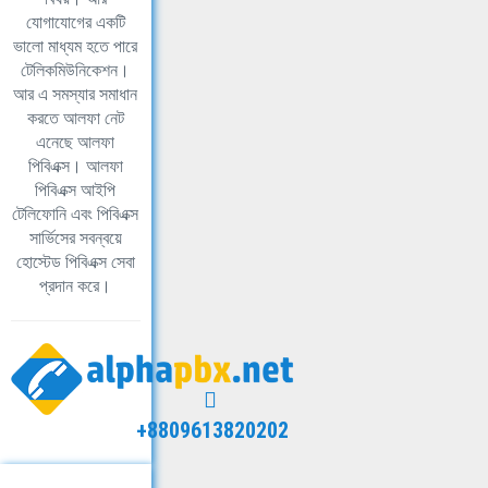
যোগাযোগের একটি
ভালো মাধ্যম হতে পারে
টেলিকমিউনিকেশন।
আর এ সমস্যার সমাধান
করতে আলফা নেট
এনেছে আলফা
পিবিএক্স। আলফা
পিবিএক্স আইপি
টেলিফোনি এবং পিবিএক্স
সার্ভিসের সবন্বয়ে
হোস্টেড পিবিএক্স সেবা
প্রদান করে।
+8809613820202