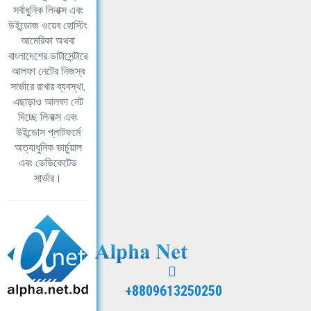
সর্বাধুনিক লিনাক্স এবং
উইন্ডোজ ওয়েব হোস্টিং
আমেরিকা অথবা
বাংলাদেশের ডাটাসেন্টারে
আলফা নেটের নিজস্ব
সার্ভারে রাখার ব্যবস্থা,
এছাড়াও আলফা নেট
দিচ্ছে লিনাক্স এবং
উইন্ডোস প্লাটফর্মে
অত্যাধুনিক ভার্চুয়াল
এবং ডেডিকেটেড
সার্ভার।
+8809613250250