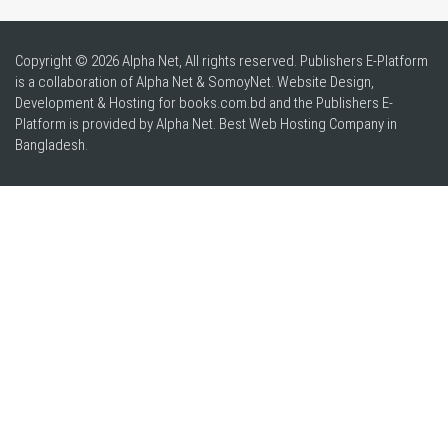
Copyright © 2026 Alpha Net, All rights reserved. Publishers E-Platform
is a collaboration of Alpha Net & SomoyNet.
Website Design
,
Development & Hosting for books.com.bd and the Publishers E-
Platform is provided by Alpha Net. Best
Web Hosting Company in
Bangladesh
.