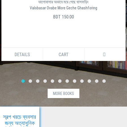
ভালোবাসার অভাবে মরে গেছে ঘাসফড়িং
Valobasar Ovabe More Geche Ghashforing
BDT 150.00
DETAILS
CART
MORE BOOKS
স্বল্প খরচে ব্যবসার
জন্য অত্যাধুনিক