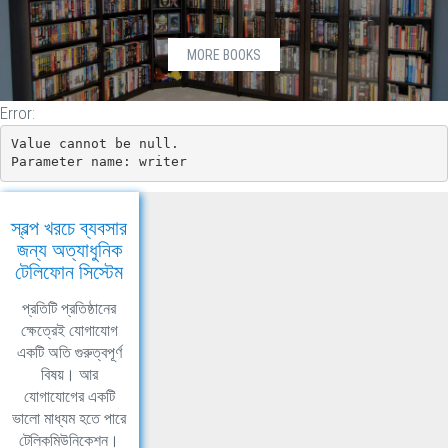
MORE BOOKS
Error:
Value cannot be null.

Parameter name: writer
স্বল্প খরচে ব্যবসার
জন্য অত্যাধুনিক
টেলিফোন সিস্টেম
প্রতিটি প্রতিষ্ঠানের
ক্ষেত্রেই যোগাযোগ
একটি অতি গুরুত্বপূর্ণ
বিষয়। আর
যোগাযোগের একটি
ভালো মাধ্যম হতে পারে
টেলিকমিউনিকেশন।