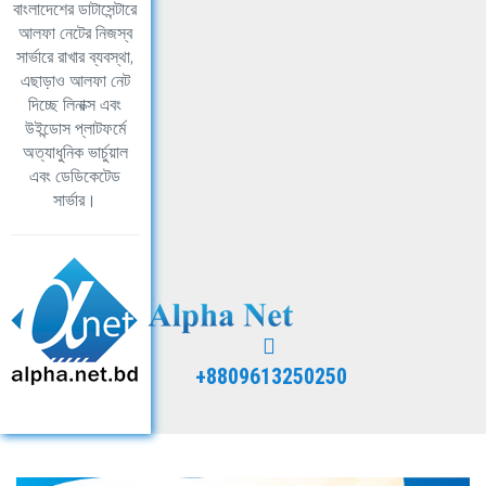
বাংলাদেশের ডাটাসেন্টারে
আলফা নেটের নিজস্ব
সার্ভারে রাখার ব্যবস্থা,
এছাড়াও আলফা নেট
দিচ্ছে লিনাক্স এবং
উইন্ডোস প্লাটফর্মে
অত্যাধুনিক ভার্চুয়াল
এবং ডেডিকেটেড
সার্ভার।
+8809613250250