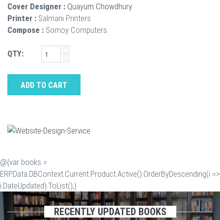
Cover Designer :
Quayum Chowdhury
Printer :
Salmani Printers
Compose :
Somoy Computers
QTY:
ADD TO CART
@{var books =
ERP.Data.DBContext.Current.Product.Active().OrderByDescending(i =>
i.DateUpdated).ToList();}
RECENTLY UPDATED BOOKS