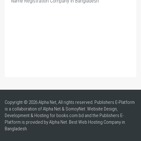
Name Registration Company in Bangladesh
.
Copyright © 2026 Alpha Net, All rights reserved. Publishers E-Platform
is a collaboration of Alpha Net & SomoyNet.
Website Design
,
Development & Hosting for books.com.bd and the Publishers E-
Platform is provided by Alpha Net. Best
Web Hosting Company in
Bangladesh
.