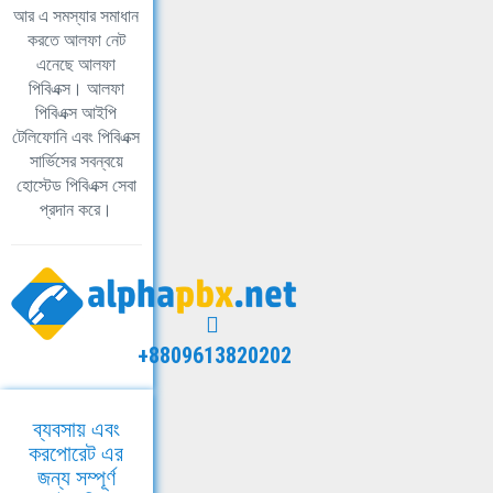
আর এ সমস্যার সমাধান
করতে আলফা নেট
এনেছে আলফা
পিবিএক্স। আলফা
পিবিএক্স আইপি
টেলিফোনি এবং পিবিএক্স
সার্ভিসের সবন্বয়ে
হোস্টেড পিবিএক্স সেবা
প্রদান করে।
+8809613820202
ব্যবসায় এবং
করপোরেট এর
জন্য সম্পূর্ণ