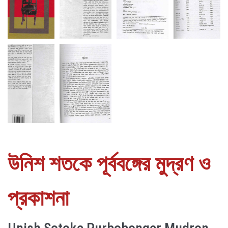
উনিশ শতকে পূর্ববঙ্গের মুদ্রণ ও
প্রকাশনা