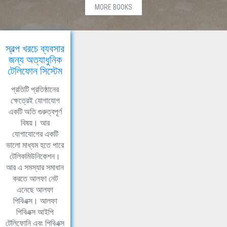
MORE BOOKS
স্বল্প খরচে ব্যবসার
জন্য অত্যাধুনিক
টেলিফোন সিস্টেম
প্রতিটি প্রতিষ্ঠানের
ক্ষেত্রেই যোগাযোগ
একটি অতি গুরুত্বপূর্ণ
বিষয়। আর
যোগাযোগের একটি
ভালো মাধ্যম হতে পারে
টেলিকমিউনিকেশন।
আর এ সমস্যার সমাধান
করতে আলফা নেট
এনেছে আলফা
পিবিএক্স। আলফা
পিবিএক্স আইপি
টেলিফোনি এবং পিবিএক্স