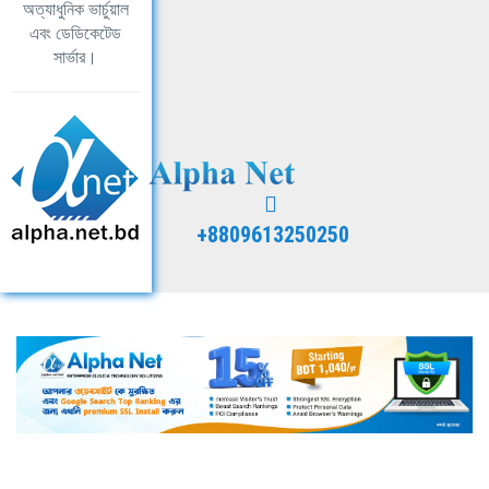
অত্যাধুনিক ভার্চুয়াল
এবং ডেডিকেটেড
সার্ভার।
+8809613250250