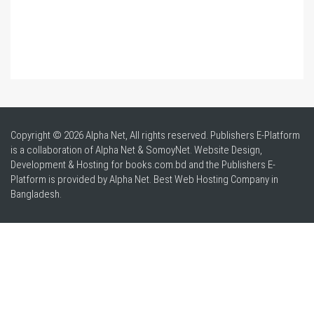
Copyright © 2026 Alpha Net, All rights reserved. Publishers E-Platform
is a collaboration of Alpha Net & SomoyNet.
Website Design
,
Development & Hosting for books.com.bd and the Publishers E-
Platform is provided by Alpha Net. Best
Web Hosting Company in
Bangladesh
.