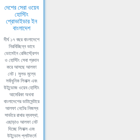
দেশের সেরা ওয়েব
হোস্টিং
প্রোভাইডার ইন
বাংলাদেশ
দীর্ঘ ১৭ বছর বাংলাদেশে
নিরবিচ্ছিন্ন ভাবে
ডোমেইন রেজিস্ট্রেশন
ও হোস্টিং সেবা প্রদান
করে আসছে আলফা
নেট। সুলভ মূল্যে
সর্বাধুনিক লিনাক্স এবং
উইন্ডোজ ওয়েব হোস্টিং
আমেরিকা অথবা
বাংলাদেশের ডাটাসেন্টারে
আলফা নেটের নিজস্ব
সার্ভারে রাখার ব্যবস্থা,
এছাড়াও আলফা নেট
দিচ্ছে লিনাক্স এবং
উইন্ডোস প্লাটফর্মে