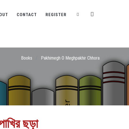
OUT
CONTACT
REGISTER
Books
/
Pakhimegh O Meghpakhir Chhora
পাখির ছড়া