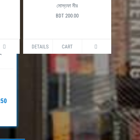
মোস্তফা মীর
লাদেশ
BDT 200.00
্রেশন ও
্বাধুনিক
াদেশের
 এছাড়াও
DETAILS
CART
DETAILS
ধুনিক
250