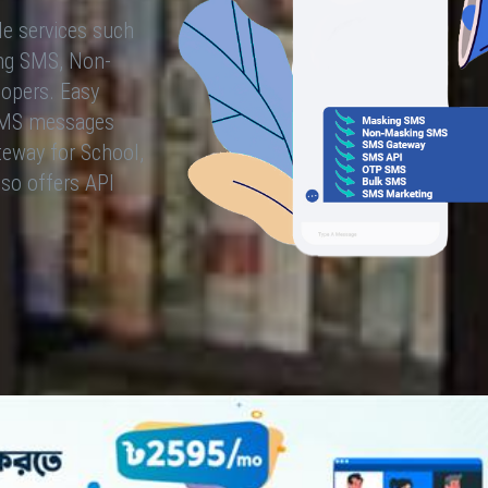
le services such
ng SMS, Non-
lopers. Easy
 SMS messages
eway for School,
so offers API