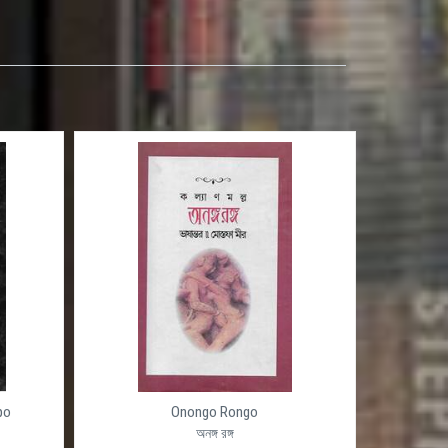
po
Onongo Rongo
অনঙ্গ রঙ্গ