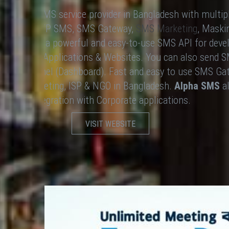
advanced SMS service provider in Bangladesh with multip
SMS API, OTP SMS, SMS Gateway,
SMS Marketing
, Maski
 It provides a powerful and easy-to-use SMS API for deve
th Software Applications & Websites. You can also send
SMS Web Panel (Dashboard). Fast and easy to use SMS Gat
 SMS marketing, ISP & NGO in Bangladesh.
Alpha SMS
al
Integration with Corporate applications.
VISIT WEBSITE