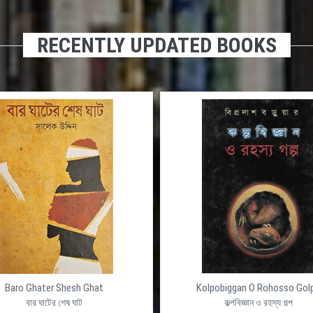
RECENTLY UPDATED BOOKS
Baro Ghater Shesh Ghat
Kolpobiggan O Rohosso Gol
বার ঘাটের শেষ ঘাট
কল্পবিজ্ঞান ও রহস্য গল্প