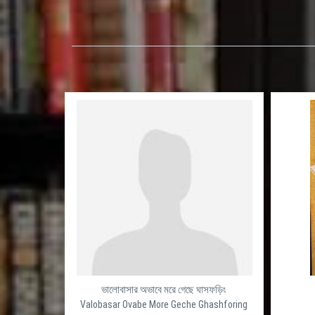
ভালোবাসার অভাবে মরে গেছে ঘাসফড়িং
Valobasar Ovabe More Geche Ghashforing