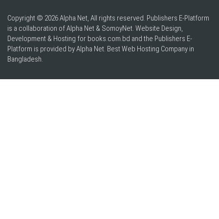
Copyright © 2026 Alpha Net, All rights reserved. Publishers E-Platform
is a collaboration of Alpha Net & SomoyNet.
Website Design
,
Development & Hosting for books.com.bd and the Publishers E-
Platform is provided by Alpha Net. Best
Web Hosting Company in
Bangladesh
.