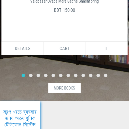
Valobasar Ovabe More Geche Ghashforing
BDT 150.00
DETAILS
CART
MORE BOOKS
স্বল্প খরচে ব্যবসার
জন্য অত্যাধুনিক
টেলিফোন সিস্টেম