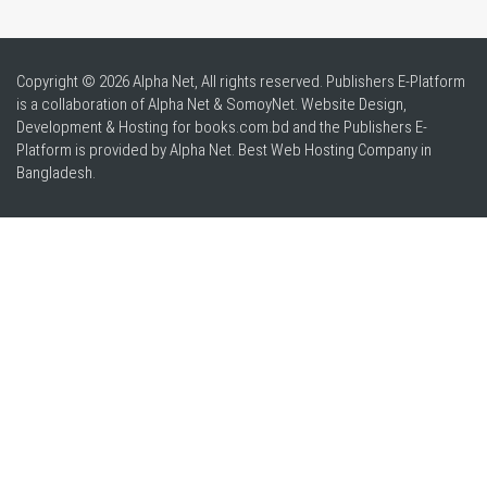
Copyright © 2026 Alpha Net, All rights reserved. Publishers E-Platform
is a collaboration of Alpha Net & SomoyNet.
Website Design
,
Development & Hosting for books.com.bd and the Publishers E-
Platform is provided by Alpha Net. Best
Web Hosting Company in
Bangladesh
.