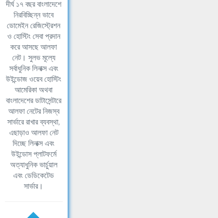
দীর্ঘ ১৭ বছর বাংলাদেশে
নিরবিচ্ছিন্ন ভাবে
ডোমেইন রেজিস্ট্রেশন
ও হোস্টিং সেবা প্রদান
করে আসছে আলফা
নেট। সুলভ মূল্যে
সর্বাধুনিক লিনাক্স এবং
উইন্ডোজ ওয়েব হোস্টিং
আমেরিকা অথবা
বাংলাদেশের ডাটাসেন্টারে
আলফা নেটের নিজস্ব
সার্ভারে রাখার ব্যবস্থা,
এছাড়াও আলফা নেট
দিচ্ছে লিনাক্স এবং
উইন্ডোস প্লাটফর্মে
অত্যাধুনিক ভার্চুয়াল
এবং ডেডিকেটেড
সার্ভার।