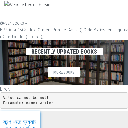
@{var books =
ERP.Data.DBContext.Current.Product.Active().OrderByDescending(i =>
i.DateUpdated).ToList();}
RECENTLY UPDATED BOOKS
MORE BOOKS
Error:
Value cannot be null.

Parameter name: writer
স্বল্প খরচে ব্যবসার
জন্য অত্যাধুনিক