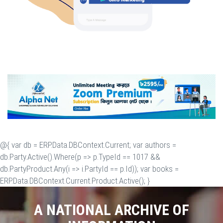
@{ var db = ERP.Data.DBContext.Current; var authors =
db.Party.Active().Where(p => p.TypeId == 1017 &&
db.PartyProduct.Any(i => i.PartyId == p.Id)); var books =
ERP.Data.DBContext.Current.Product.Active(); }
A NATIONAL ARCHIVE OF