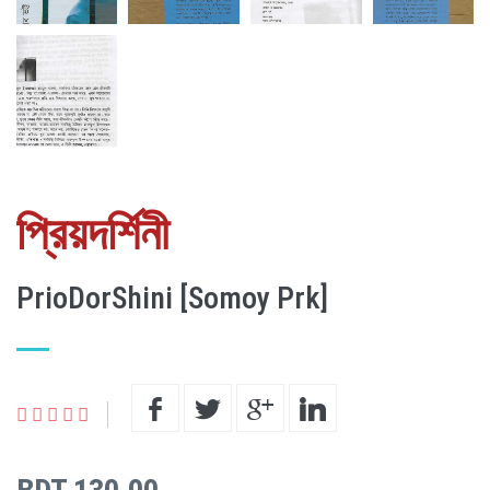
প্রিয়দর্শিনী
PrioDorShini [Somoy Prk]