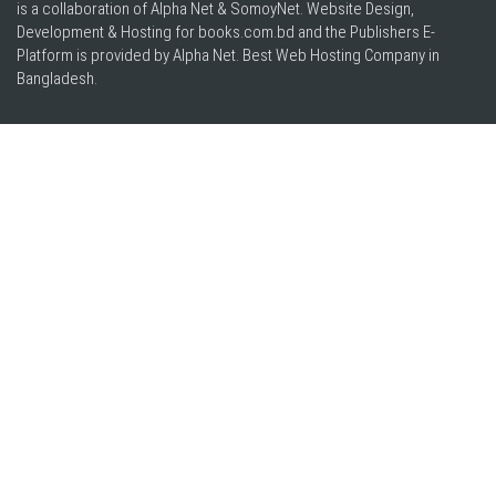
is a collaboration of Alpha Net & SomoyNet.
Website Design
,
Development & Hosting for books.com.bd and the Publishers E-
Platform is provided by Alpha Net. Best
Web Hosting Company in
Bangladesh
.