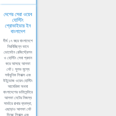
দেশের সেরা ওয়েব
হোস্টিং
প্রোভাইডার ইন
বাংলাদেশ
দীর্ঘ ১৭ বছর বাংলাদেশে
নিরবিচ্ছিন্ন ভাবে
ডোমেইন রেজিস্ট্রেশন
ও হোস্টিং সেবা প্রদান
করে আসছে আলফা
নেট। সুলভ মূল্যে
সর্বাধুনিক লিনাক্স এবং
উইন্ডোজ ওয়েব হোস্টিং
আমেরিকা অথবা
বাংলাদেশের ডাটাসেন্টারে
আলফা নেটের নিজস্ব
সার্ভারে রাখার ব্যবস্থা,
এছাড়াও আলফা নেট
দিচ্ছে লিনাক্স এবং