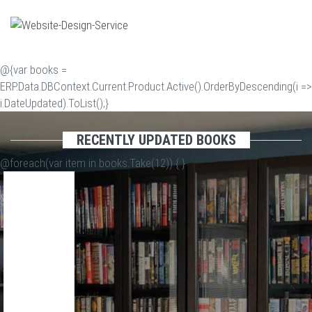
@{var books =
ERP.Data.DBContext.Current.Product.Active().OrderByDescending(i =>
i.DateUpdated).ToList();}
RECENTLY UPDATED BOOKS
@foreach(var item in books.Take(12)) {
}