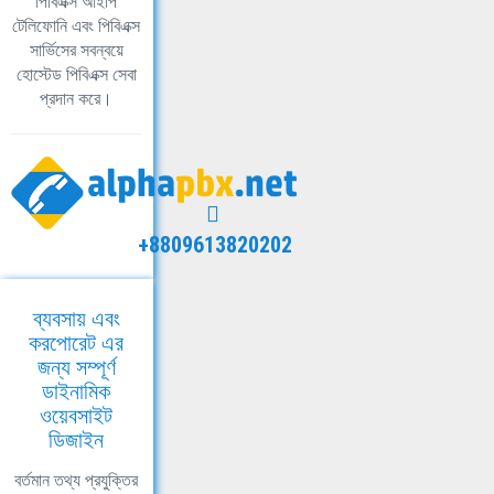
পিবিএক্স আইপি
টেলিফোনি এবং পিবিএক্স
সার্ভিসের সবন্বয়ে
হোস্টেড পিবিএক্স সেবা
প্রদান করে।
+8809613820202
ব্যবসায় এবং
করপোরেট এর
জন্য সম্পূর্ণ
ডাইনামিক
ওয়েবসাইট
ডিজাইন
বর্তমান তথ্য প্রযুক্তির