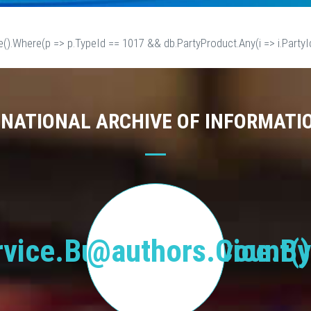
e().Where(p => p.TypeId == 1017 && db.PartyProduct.Any(i => i.PartyId
 NATIONAL ARCHIVE OF INFORMATI
vice.BusinessService.By
@authors.Count()