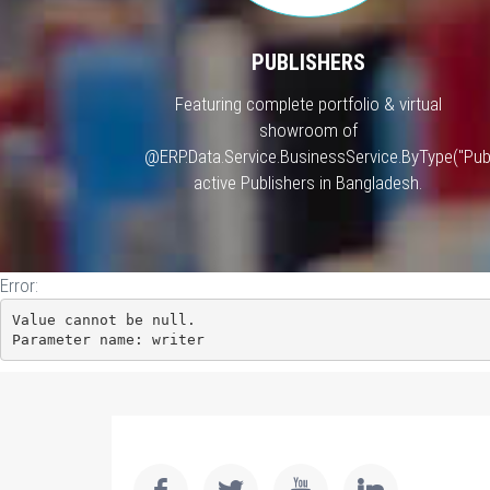
PUBLISHERS
Featuring complete portfolio & virtual
showroom of
@ERP.Data.Service.BusinessService.ByType("Publ
active Publishers in Bangladesh.
Error:
Value cannot be null.

Parameter name: writer