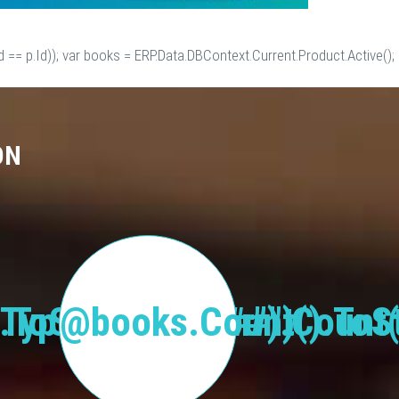
 == p.Id)); var books = ERP.Data.DBContext.Current.Product.Active();
ON
Type("Publisher").Count(
.ToString("#,###")
@books.Count().ToSt