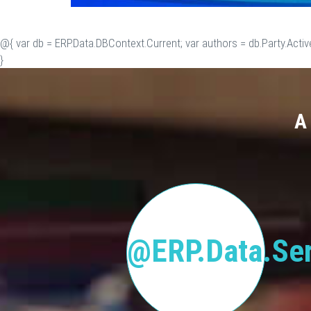
@{ var db = ERP.Data.DBContext.Current; var authors = db.Party.Activ
}
A
@ERP.Data.Ser