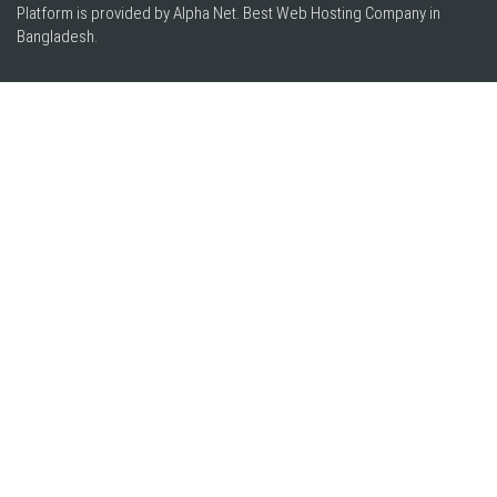
Platform is provided by Alpha Net. Best
Web Hosting Company in
Bangladesh
.