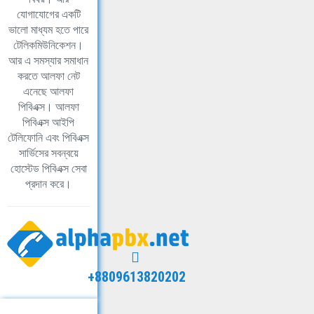
যোগাযোগের একটি
ভালো মাধ্যম হতে পারে
টেলিকমিউনিকেশন।
আর এ সমস্যার সমাধান
করতে আলফা নেট
এনেছে আলফা
পিবিএক্স। আলফা
পিবিএক্স আইপি
টেলিফোনি এবং পিবিএক্স
সার্ভিসের সবন্বয়ে
হোস্টেড পিবিএক্স সেবা
প্রদান করে।
+8809613820202