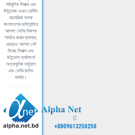
সর্বাধুনিক লিনাক্স এবং
উইন্ডোজ ওয়েব হোস্টিং
আমেরিকা অথবা
বাংলাদেশের ডাটাসেন্টারে
আলফা নেটের নিজস্ব
সার্ভারে রাখার ব্যবস্থা,
এছাড়াও আলফা নেট
দিচ্ছে লিনাক্স এবং
উইন্ডোস প্লাটফর্মে
অত্যাধুনিক ভার্চুয়াল
এবং ডেডিকেটেড
সার্ভার।
+8809613250250