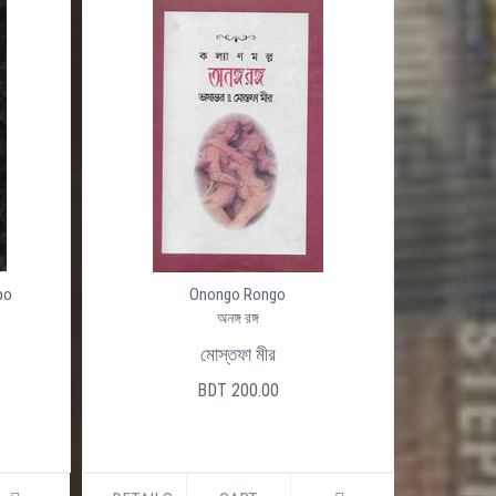
Ojogor (Okhondo)
অজগর
হরিপদ দত্ত
BDT 480.00