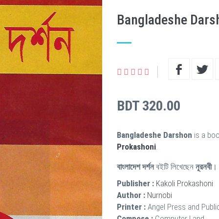
Bangladeshe Dars
BDT 320.00
Bangladeshe Darshon
is a boo
Prokashoni
.
বাংলাদেশ দর্শন
বইটি লিখেছেন
নূরনবী
। 
Publisher :
Kakoli Prokashoni
Author :
Nurnobi
Printer :
Angel Press and Publi
Compose :
Computer Land