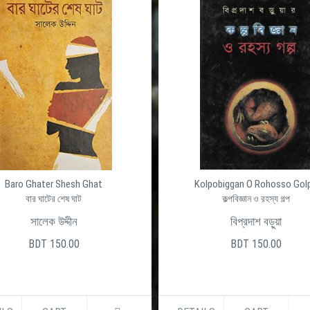
olpobiggan O Rohosso Golpo
Onongo Rongo
কল্পবিজ্ঞান ও রহস্য গল্প
অনঙ্গ রঙ্গ
বিপ্রদাশ বড়ুয়া
মোস্তফা মীর
BDT 150.00
BDT 200.00