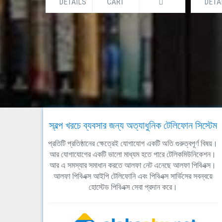
DETAILS
CART
DETA
স্বল্প খরচে ব্যবসার জন্য অত্যাধুনিক টেলিফোন সিস্টেম
প্রতিটি প্রতিষ্ঠানের ক্ষেত্রেই যোগাযোগ একটি অতি গুরুত্বপূর্ণ বিষয়।
আর যোগাযোগের একটি ভালো মাধ্যম হতে পারে টেলিকমিউনিকেশন।
আর এ সমস্যার সমাধান করতে আলফা নেট এনেছে আলফা পিবিএক্স।
আলফা পিবিএক্স আইপি টেলিফোনি এবং পিবিএক্স সার্ভিসের সবন্বয়ে
হোস্টেড পিবিএক্স সেবা প্রদান করে।