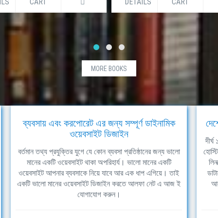
ILS
CART
DETAILS
CART
MORE BOOKS
ব্যবসায় এবং করপোরেট এর জন্য সম্পূর্ণ ডাইনামিক
দেশ
ওয়েবসাইট ডিজাইন
দীর্
বর্তমান তথ্য প্রযুক্তির যুগে যে কোন ব্যবসা প্রতিষ্ঠানের জন্য ভালো
হোস্ট
মানের একটি ওয়েবসাইট থাকা অপরিহার্য। ভালো মানের একটি
লিন
ওয়েবসাইট আপনার ব্যবসাকে নিয়ে যাবে আর এক ধাপ এগিয়ে। তাই
ডাটা
একটি ভালো মানের ওয়েবসাইট ডিজাইন করতে আলফা নেট এ আজ ই
আল
যোগাযোগ করুন।