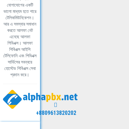
যোগাযোগের একটি
ভালো মাধ্যম হতে পারে
টেলিকমিউনিকেশন।
আর এ সমস্যার সমাধান
করতে আলফা নেট
এনেছে আলফা
পিবিএক্স। আলফা
পিবিএক্স আইপি
টেলিফোনি এবং পিবিএক্স
সার্ভিসের সবন্বয়ে
হোস্টেড পিবিএক্স সেবা
প্রদান করে।
+8809613820202