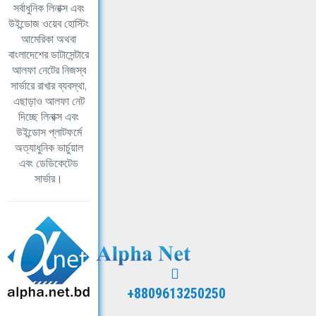
সর্বাধুনিক লিনাক্স এবং
উইন্ডোজ ওয়েব হোস্টিং
আমেরিকা অথবা
বাংলাদেশের ডাটাসেন্টারে
আলফা নেটের নিজস্ব
সার্ভারে রাখার ব্যবস্থা,
এছাড়াও আলফা নেট
দিচ্ছে লিনাক্স এবং
উইন্ডোস প্লাটফর্মে
অত্যাধুনিক ভার্চুয়াল
এবং ডেডিকেটেড
সার্ভার।
+8809613250250