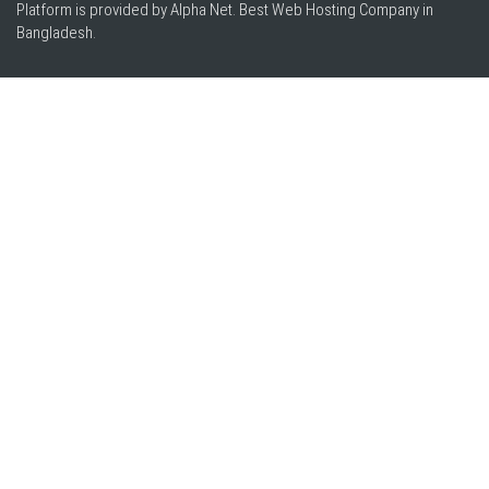
Platform is provided by Alpha Net. Best
Web Hosting Company in
Bangladesh
.