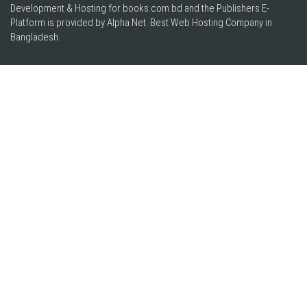
Development & Hosting for books.com.bd and the Publishers E-
Platform is provided by Alpha Net. Best
Web Hosting Company in
Bangladesh
.