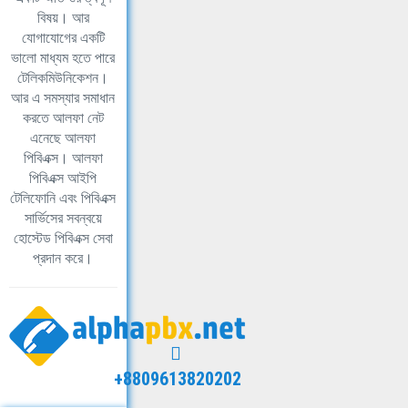
বিষয়। আর
যোগাযোগের একটি
ভালো মাধ্যম হতে পারে
টেলিকমিউনিকেশন।
আর এ সমস্যার সমাধান
করতে আলফা নেট
এনেছে আলফা
পিবিএক্স। আলফা
পিবিএক্স আইপি
টেলিফোনি এবং পিবিএক্স
সার্ভিসের সবন্বয়ে
হোস্টেড পিবিএক্স সেবা
প্রদান করে।
+8809613820202