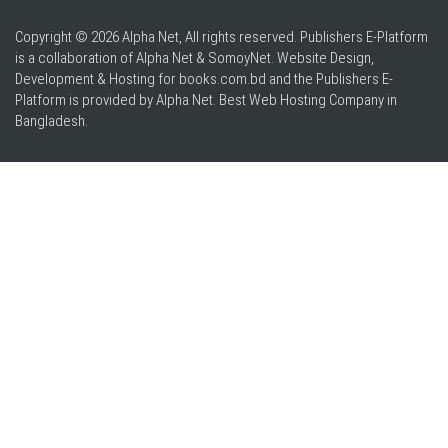
Copyright © 2026 Alpha Net, All rights reserved. Publishers E-Platform
is a collaboration of Alpha Net & SomoyNet.
Website Design
,
Development & Hosting for books.com.bd and the Publishers E-
Platform is provided by Alpha Net. Best
Web Hosting Company in
Bangladesh
.