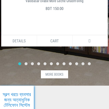
Valobasar Ovabe More Geche Ghashforing
BDT 150.00
DETAILS
CART
MORE BOOKS
স্বল্প খরচে ব্যবসার
জন্য অত্যাধুনিক
টেলিফোন সিস্টেম