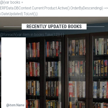
@{var books =
ERP.Data.DBContext.Current.Product.Active().OrderByDescending(i =>
i.DateUpdated).ToList();}
RECENTLY UPDATED BOOKS
@foreach(var item in books.Take(12)) {
}
@item.Name