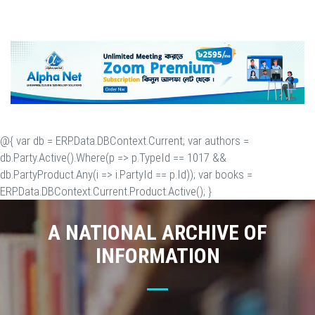
@{ var db = ERP.Data.DBContext.Current; var authors =
db.Party.Active().Where(p => p.TypeId == 1017 &&
db.PartyProduct.Any(i => i.PartyId == p.Id)); var books =
ERP.Data.DBContext.Current.Product.Active(); }
A NATIONAL ARCHIVE OF
INFORMATION