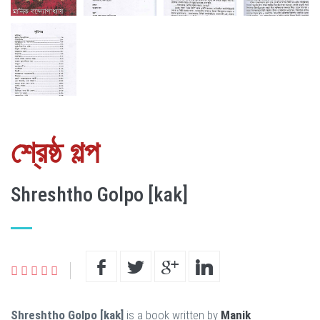
শ্রেষ্ঠ গল্প
Shreshtho Golpo [kak]
Shreshtho Golpo [kak]
is a book written by
Manik