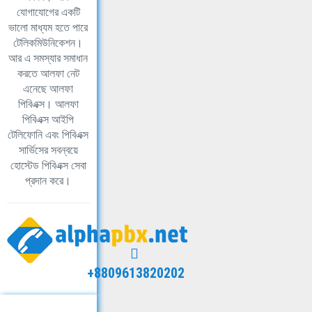
যোগাযোগের একটি
ভালো মাধ্যম হতে পারে
টেলিকমিউনিকেশন।
আর এ সমস্যার সমাধান
করতে আলফা নেট
এনেছে আলফা
পিবিএক্স। আলফা
পিবিএক্স আইপি
টেলিফোনি এবং পিবিএক্স
সার্ভিসের সবন্বয়ে
হোস্টেড পিবিএক্স সেবা
প্রদান করে।
+8809613820202