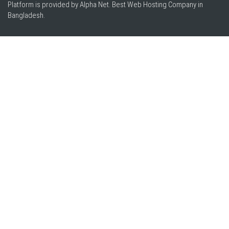
Platform is provided by Alpha Net. Best
Web Hosting Company in
Bangladesh
.