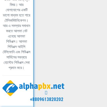
বিষয়। আর
যোগাযোগের একটি
ভালো মাধ্যম হতে পারে
টেলিকমিউনিকেশন।
আর এ সমস্যার সমাধান
করতে আলফা নেট
এনেছে আলফা
পিবিএক্স। আলফা
পিবিএক্স আইপি
টেলিফোনি এবং পিবিএক্স
সার্ভিসের সবন্বয়ে
হোস্টেড পিবিএক্স সেবা
প্রদান করে।
+8809613820202