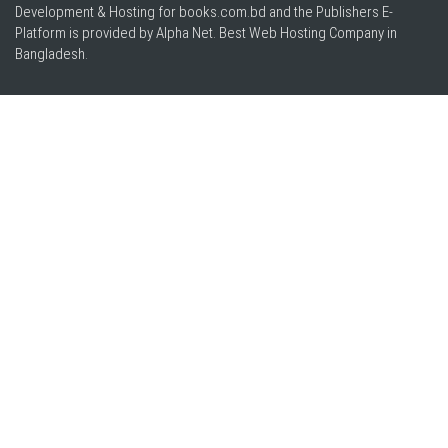
Development & Hosting for books.com.bd and the Publishers E-
Platform is provided by Alpha Net. Best
Web Hosting Company in
Bangladesh
.