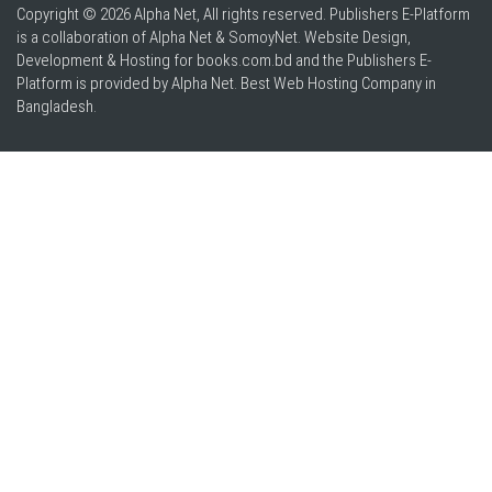
Copyright © 2026 Alpha Net, All rights reserved. Publishers E-Platform
is a collaboration of Alpha Net & SomoyNet.
Website Design
,
Development & Hosting for books.com.bd and the Publishers E-
Platform is provided by Alpha Net. Best
Web Hosting Company in
Bangladesh
.