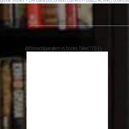
@{var books = ERP.Data.DBContext.Current.Product.Active().OrderByDe
@foreach(var item in books.Take(12)) {
}