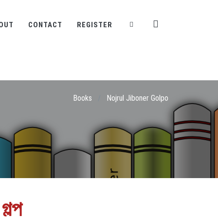
OUT
CONTACT
REGISTER
Books
/
Nojrul Jiboner Golpo
গল্প