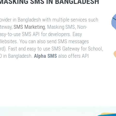
MASKING SMS IN BANGLADESH
vider in Bangladesh with multiple services such
teway,
SMS Marketing
, Masking SMS, Non-
easy-to-use SMS API for developers. Easy
& Websites. You can also send SMS messages
rd). Fast and easy to use SMS Gateway for School,
O in Bangladesh.
Alpha SMS
also offers API