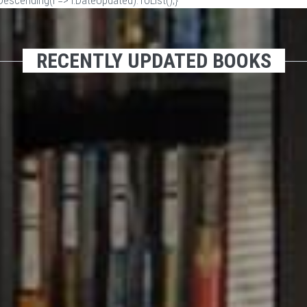
scending(i => i.DateUpdated).ToList();}
RECENTLY UPDATED BOOKS