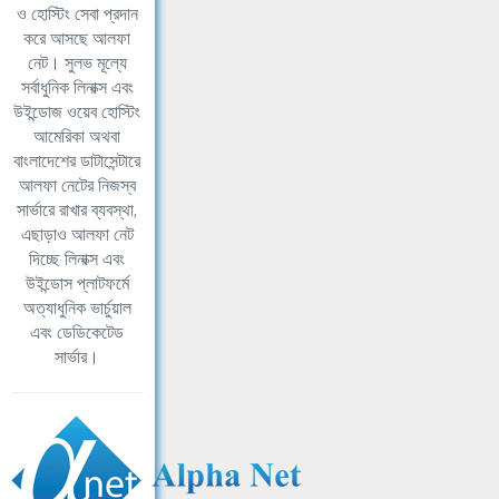
ও হোস্টিং সেবা প্রদান
করে আসছে আলফা
নেট। সুলভ মূল্যে
সর্বাধুনিক লিনাক্স এবং
উইন্ডোজ ওয়েব হোস্টিং
আমেরিকা অথবা
বাংলাদেশের ডাটাসেন্টারে
আলফা নেটের নিজস্ব
সার্ভারে রাখার ব্যবস্থা,
এছাড়াও আলফা নেট
দিচ্ছে লিনাক্স এবং
উইন্ডোস প্লাটফর্মে
অত্যাধুনিক ভার্চুয়াল
এবং ডেডিকেটেড
সার্ভার।