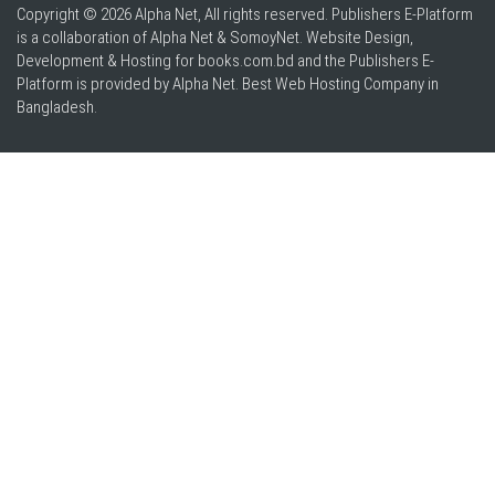
Copyright © 2026 Alpha Net, All rights reserved. Publishers E-Platform
is a collaboration of Alpha Net & SomoyNet.
Website Design
,
Development & Hosting for books.com.bd and the Publishers E-
Platform is provided by Alpha Net. Best
Web Hosting Company in
Bangladesh
.