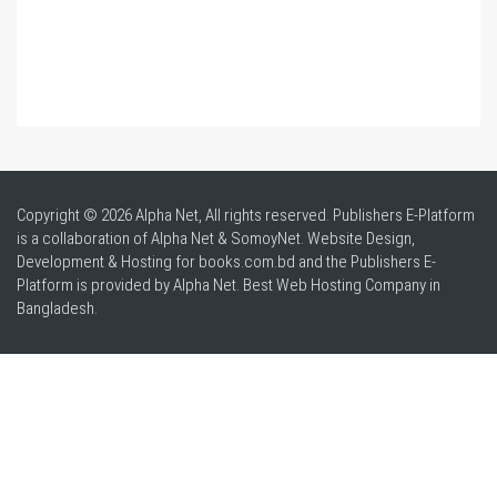
Copyright © 2026 Alpha Net, All rights reserved. Publishers E-Platform
is a collaboration of Alpha Net & SomoyNet.
Website Design
,
Development & Hosting for books.com.bd and the Publishers E-
Platform is provided by Alpha Net. Best
Web Hosting Company in
Bangladesh
.