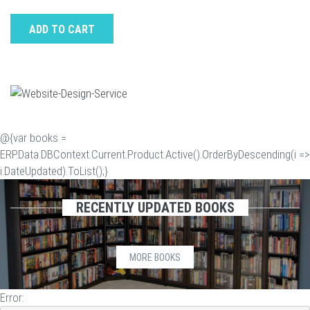
ADD TO CART
@{var books =
ERP.Data.DBContext.Current.Product.Active().OrderByDescending(i =>
i.DateUpdated).ToList();}
RECENTLY UPDATED BOOKS
MORE BOOKS
Error: