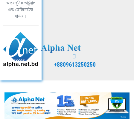
অত্যাধুনিক ভার্চুয়াল
এবং ডেডিকেটেড
সার্ভার।
+8809613250250