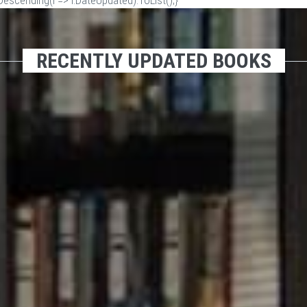
scending(i => i.DateUpdated).ToList();}
RECENTLY UPDATED BOOKS