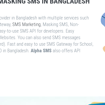
MASKING SMS IN BANGLADESH
vider in Bangladesh with multiple services such
teway,
SMS Marketing
, Masking SMS, Non-
easy-to-use SMS API for developers. Easy
& Websites. You can also send SMS messages
rd). Fast and easy to use SMS Gateway for School,
O in Bangladesh.
Alpha SMS
also offers API