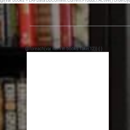
@{var books = ERP.Data.DBContext.Current.Product.Active().OrderByDe
@foreach(var item in books.Take(12)) {
}