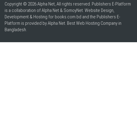
Copyright © 2026 Alpha Net, All rights reserved. Publishers E-Platform
is a collaboration of Alpha Net & SomoyNet.
Website Design
,
Development & Hosting for books.com.bd and the Publishers E-
Platform is provided by Alpha Net. Best
Web Hosting Company in
Bangladesh
.