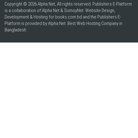
Copyright © 2026 Alpha Net, All rights reserved. Publishers E-Platform
is a collaboration of Alpha Net & SomoyNet.
Website Design
,
Development & Hosting for books.com.bd and the Publishers E-
Platform is provided by Alpha Net. Best
Web Hosting Company in
Bangladesh
.