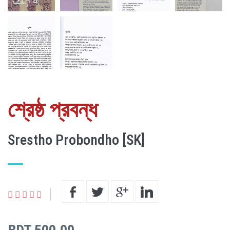
শ্রেষ্ঠ প্রবন্ধ
Srestho Probondho [SK]