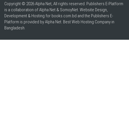
Copyright © 2026 Alpha Net, All rights reserved. Publishers E-Platform
is a collaboration of Alpha Net & SomoyNet.
Website Design
,
Development & Hosting for books.com.bd and the Publishers E-
Platform is provided by Alpha Net. Best
Web Hosting Company in
Bangladesh
.