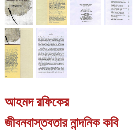
আহমদ রফিকের
জীবনবাস্তবতার নান্দনিক কবি