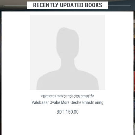
RECENTLY UPDATED BOOKS
Baro Ghater Shesh Ghat
বার ঘাটের শেষ ঘাট
সালেক উদ্দীন
BDT 150.00