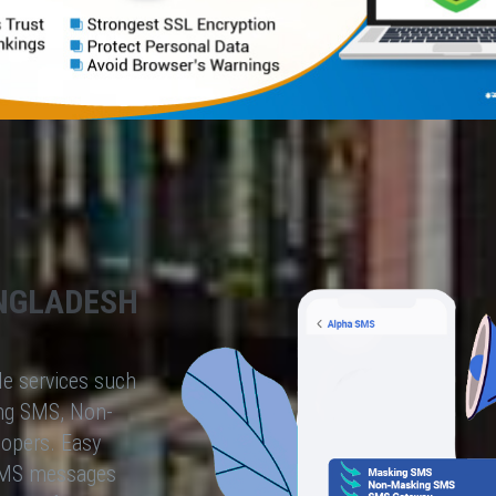
NGLADESH
le services such
ng SMS, Non-
lopers. Easy
 SMS messages