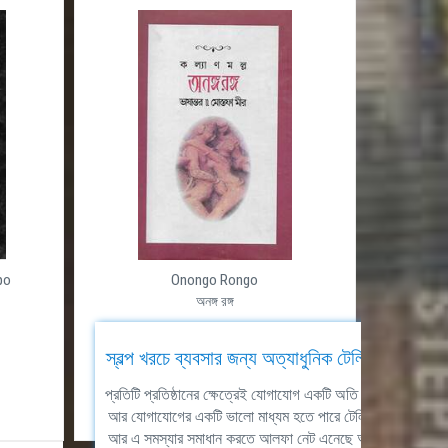
po
Onongo Rongo
ভালোব
অনঙ্গ রঙ্গ
Valobasar
লাদেশ
স্বল্প খরচে ব্যবসার জন্য অত্যাধুনিক টেলিফোন সিস্টেম
্রেশন ও
প্রতিটি প্রতিষ্ঠানের ক্ষেত্রেই যোগাযোগ একটি অতি গুরুত্বপূর্ণ বিষয়।
্বাধুনিক
আর যোগাযোগের একটি ভালো মাধ্যম হতে পারে টেলিকমিউনিকেশন।
াদেশের
আর এ সমস্যার সমাধান করতে আলফা নেট এনেছে আলফা পিবিএক্স।