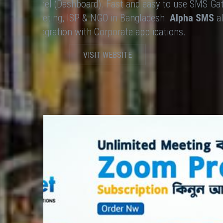
SMS Web Panel (Dashboard). Fast and easy to use SMS Gat
 SMS marketing, ISP & NGO in Bangladesh.
Alpha SMS
al
Integration with Corporate applications.
VISIT WEBSITE