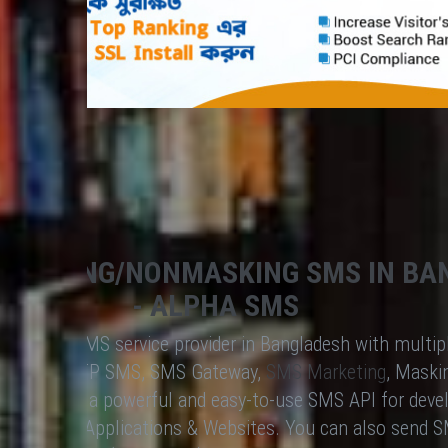
 MASKING/NONMASKING SMS IN BA
- ALPHA SMS
advanced SMS service provider in Bangladesh with multip
SMS API, OTP SMS, SMS Gateway,
SMS Marketing
, Maski
 It provides a powerful and easy-to-use SMS API for deve
th Software Applications & Websites. You can also send