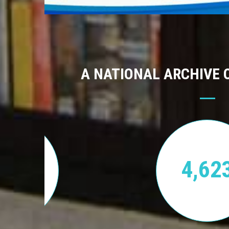
A NATIONAL ARCHIVE 
170
4,62