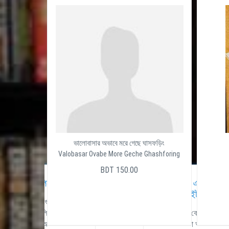
ভালোবাসার অভাবে মরে গেছে ঘাসফড়িং
Valobasar Ovabe More Geche Ghashforing
BDT 150.00
অত্যাধুনিক টেলিফোন সিস্টেম
ব্যবসায় এবং করপোরেট এর জন্য সম্
ওয়েবসাইট ডিজাইন
গাযোগ একটি অতি গুরুত্বপূর্ণ বিষয়।
্যম হতে পারে টেলিকমিউনিকেশন।
বর্তমান তথ্য প্রযুক্তির যুগে যে কোন ব্যবসা প
লফা নেট এনেছে আলফা পিবিএক্স।
মানের একটি ওয়েবসাইট থাকা অপরিহার্য। 