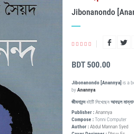
Jibonanondo [Ana
BDT 500.00
Jibonanondo [Anannya]
is a b
by
Anannya
.
জীবনানন্দ
বইটি লিখেছেন
আবদুল মান্না
Publisher :
Anannya
Compose :
Tonni Computer
Author :
Abdul Mannan Syed
Cover Designer :
Dhruv Es