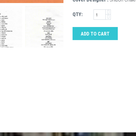
QTY:
ADD TO CART