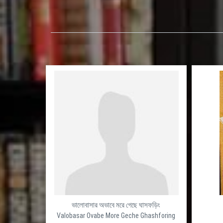
ভালোবাসার অভাবে মরে গেছে ঘাসফড়িং
Valobasar Ovabe More Geche Ghashforing