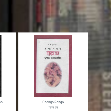
po
Onongo Rongo
অনঙ্গ রঙ্গ