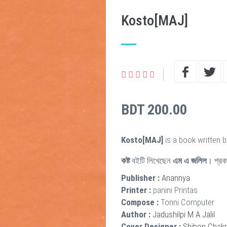
Kosto[MAJ]
BDT 200.00
Kosto[MAJ]
is a book written 
কষ্ট
বইটি লিখেছেন
এম এ জলিল
। প্র
Publisher :
Anannya
Printer :
panini Printas
Compose :
Tonni Computer
Author :
Jadushilpi M A Jalil
Cover Designer :
Shibon Chakr