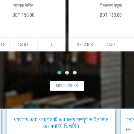
সালেক উদ্দীন
বিপ্রদাশ বড়ুয়া
BDT 150.00
BDT 150.00
ILS
CART
DETAILS
CART
MORE BOOKS
ব্যবসায় এবং করপোরেট এর জন্য সম্পূর্ণ ডাইনামিক
দেশ
ওয়েবসাইট ডিজাইন
দীর্