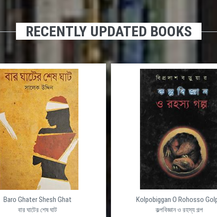
RECENTLY UPDATED BOOKS
Baro Ghater Shesh Ghat
Kolpobiggan O Rohosso Gol
বার ঘাটের শেষ ঘাট
কল্পবিজ্ঞান ও রহস্য গল্প