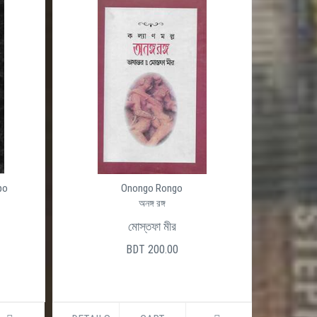
po
Onongo Rongo
অনঙ্গ রঙ্গ
মোস্তফা মীর
BDT 200.00