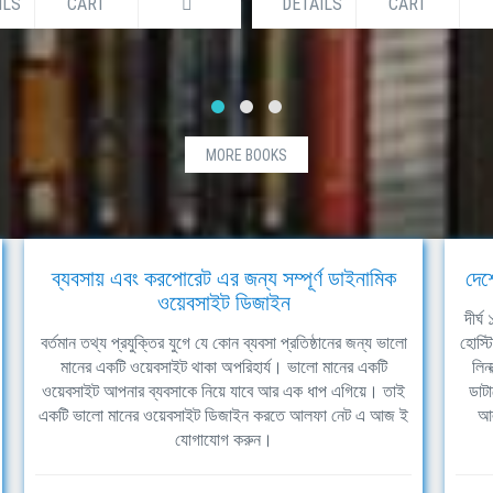
ILS
CART
DETAILS
CART
MORE BOOKS
ব্যবসায় এবং করপোরেট এর জন্য সম্পূর্ণ ডাইনামিক
দেশ
ওয়েবসাইট ডিজাইন
দীর্
বর্তমান তথ্য প্রযুক্তির যুগে যে কোন ব্যবসা প্রতিষ্ঠানের জন্য ভালো
হোস্ট
মানের একটি ওয়েবসাইট থাকা অপরিহার্য। ভালো মানের একটি
লিন
ওয়েবসাইট আপনার ব্যবসাকে নিয়ে যাবে আর এক ধাপ এগিয়ে। তাই
ডাটা
একটি ভালো মানের ওয়েবসাইট ডিজাইন করতে আলফা নেট এ আজ ই
আল
যোগাযোগ করুন।