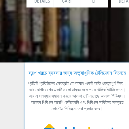
DETAILS
CART
DETA
স্বল্প খরচে ব্যবসার জন্য অত্যাধুনিক টেলিফোন সিস্টেম
প্রতিটি প্রতিষ্ঠানের ক্ষেত্রেই যোগাযোগ একটি অতি গুরুত্বপূর্ণ বিষয়।
আর যোগাযোগের একটি ভালো মাধ্যম হতে পারে টেলিকমিউনিকেশন।
আর এ সমস্যার সমাধান করতে আলফা নেট এনেছে আলফা পিবিএক্স।
আলফা পিবিএক্স আইপি টেলিফোনি এবং পিবিএক্স সার্ভিসের সবন্বয়ে
হোস্টেড পিবিএক্স সেবা প্রদান করে।