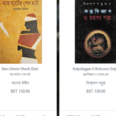
Baro Ghater Shesh Ghat
Kolpobiggan O Rohosso Gol
বার ঘাটের শেষ ঘাট
কল্পবিজ্ঞান ও রহস্য গল্প
সালেক উদ্দীন
বিপ্রদাশ বড়ুয়া
BDT 150.00
BDT 150.00