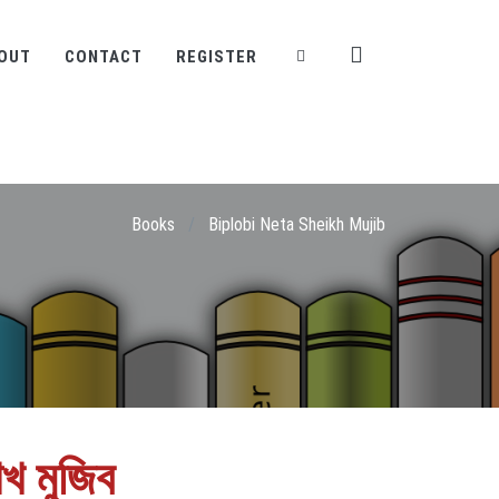
OUT
CONTACT
REGISTER
Books
/
Biplobi Neta Sheikh Mujib
েখ মুজিব