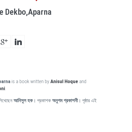
Ke Dekbo,Aparna
parna
is a book written by
Anisul Hoque
and
oni
.
লিখেছেন
আনিসুল হক
। প্রকাশক
অনুপম প্রকাশনী
। পৃষ্ঠার এই