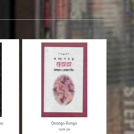
po
Onongo Rongo
অনঙ্গ রঙ্গ