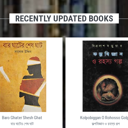
RECENTLY UPDATED BOOKS
Baro Ghater Shesh Ghat
Kolpobiggan O Rohosso Gol
বার ঘাটের শেষ ঘাট
কল্পবিজ্ঞান ও রহস্য গল্প