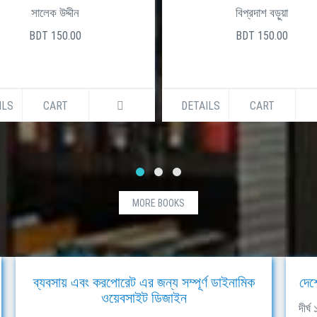
সালেক উদ্দীন
বিপ্রদাশ বড়ুয়া
BDT 150.00
BDT 150.00
ILS
CART
DETAILS
CART
MORE BOOKS
ব্যবসায় এবং করপোরেট এর জন্য সম্পূর্ণ ডাইনামিক
দেশ
ওয়েবসাইট ডিজাইন
দীর্