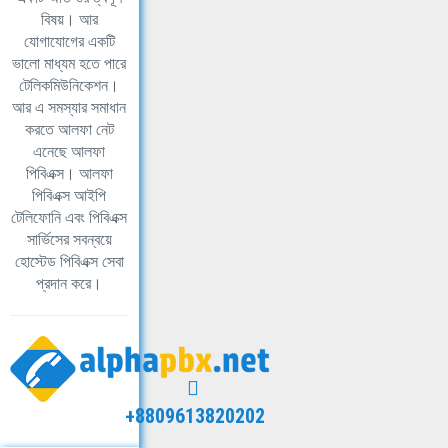
বিষয়। আর
যোগাযোগের একটি
ভালো মাধ্যম হতে পারে
টেলিকমিউনিকেশন।
আর এ সমস্যার সমাধান
করতে আলফা নেট
এনেছে আলফা
পিবিএক্স। আলফা
পিবিএক্স আইপি
টেলিফোনি এবং পিবিএক্স
সার্ভিসের সবন্বয়ে
হোস্টেড পিবিএক্স সেবা
প্রদান করে।
+8809613820202