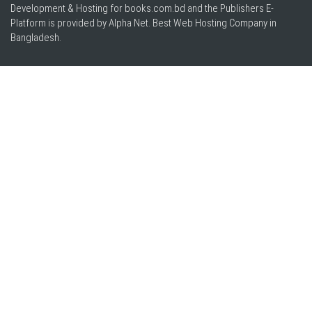
Development & Hosting for books.com.bd and the Publishers E-
Platform is provided by Alpha Net. Best
Web Hosting Company in
Bangladesh
.