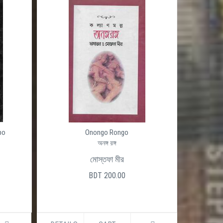
po
Onongo Rongo
অনঙ্গ রঙ্গ
মোস্তফা মীর
BDT 200.00