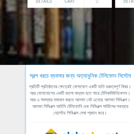
DETAILS
CART
DETA
স্বল্প খরচে ব্যবসার জন্য অত্যাধুনিক টেলিফোন সিস্টেম
প্রতিটি প্রতিষ্ঠানের ক্ষেত্রেই যোগাযোগ একটি অতি গুরুত্বপূর্ণ বিষয়।
আর যোগাযোগের একটি ভালো মাধ্যম হতে পারে টেলিকমিউনিকেশন।
আর এ সমস্যার সমাধান করতে আলফা নেট এনেছে আলফা পিবিএক্স।
আলফা পিবিএক্স আইপি টেলিফোনি এবং পিবিএক্স সার্ভিসের সবন্বয়ে
হোস্টেড পিবিএক্স সেবা প্রদান করে।