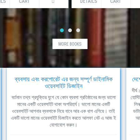
ILS
CART
DETAILS
CART
MORE BOOKS
ব্যবসায় এবং করপোরেট এর জন্য সম্পূর্ণ ডাইনামিক
দেশ
ওয়েবসাইট ডিজাইন
দীর্
বর্তমান তথ্য প্রযুক্তির যুগে যে কোন ব্যবসা প্রতিষ্ঠানের জন্য ভালো
হোস্ট
মানের একটি ওয়েবসাইট থাকা অপরিহার্য। ভালো মানের একটি
লিন
ওয়েবসাইট আপনার ব্যবসাকে নিয়ে যাবে আর এক ধাপ এগিয়ে। তাই
ডাটা
একটি ভালো মানের ওয়েবসাইট ডিজাইন করতে আলফা নেট এ আজ ই
আল
যোগাযোগ করুন।