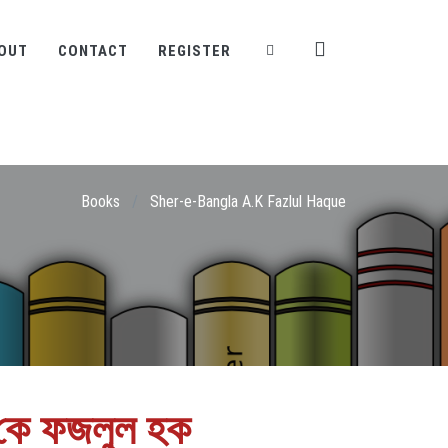
OUT
CONTACT
REGISTER
Books
/
Sher-e-Bangla A.K Fazlul Haque
 কে ফজলুল হক