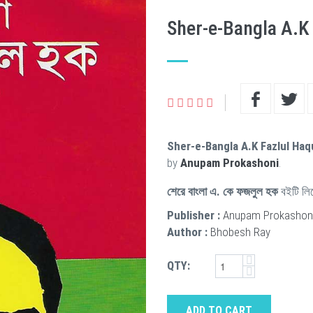
Sher-e-Bangla A.K
Sher-e-Bangla A.K Fazlul Ha
by
Anupam Prokashoni
.
শেরে বাংলা এ. কে ফজলুল হক
বইটি লি
Publisher :
Anupam Prokashon
Author :
Bhobesh Ray
QTY:
ADD TO CART