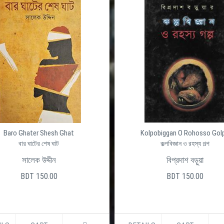
Baro Ghater Shesh Ghat
Kolpobiggan O Rohosso Gol
বার ঘাটের শেষ ঘাট
কল্পবিজ্ঞান ও রহস্য গল্প
সালেক উদ্দীন
বিপ্রদাশ বড়ুয়া
BDT 150.00
BDT 150.00