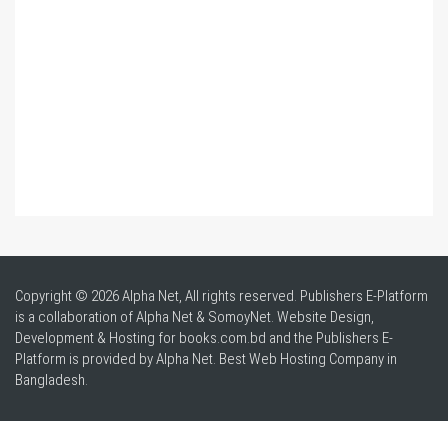
Copyright © 2026 Alpha Net, All rights reserved. Publishers E-Platform
is a collaboration of Alpha Net & SomoyNet.
Website Design
,
Development & Hosting for books.com.bd and the Publishers E-
Platform is provided by Alpha Net. Best
Web Hosting Company in
Bangladesh
.