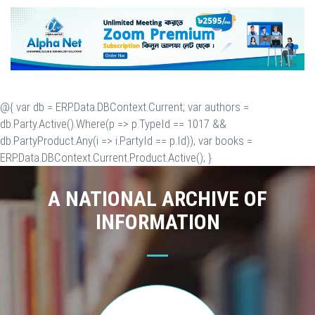
@{ var db = ERP.Data.DBContext.Current; var authors =
db.Party.Active().Where(p => p.TypeId == 1017 &&
db.PartyProduct.Any(i => i.PartyId == p.Id)); var books =
ERP.Data.DBContext.Current.Product.Active(); }
A NATIONAL ARCHIVE OF
INFORMATION