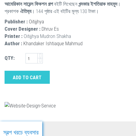
আমেরিকান সায়েন্স ফিকশন গল্প
বইটি লিখেছেন
খন্দকার ইশতিয়াক মাহমুদ
।
প্রকাশক
ঐতিহ্য
। 144 পৃষ্ঠার এই বইটির মূল্য 130 টাকা।
Publisher :
Oitijjhya
Cover Designer :
Dhruv Es
Printer :
Oitijjhya Mudron Shakha
Author :
Khandaker Ishtiaque Mahmud
QTY:
ADD TO CART
স্বল্প খরচে ব্যবসার