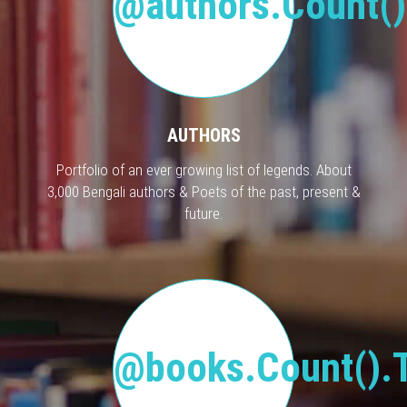
@authors.Count()
AUTHORS
Portfolio of an ever growing list of legends. About
3,000 Bengali authors & Poets of the past, present &
future.
@books.Count().T