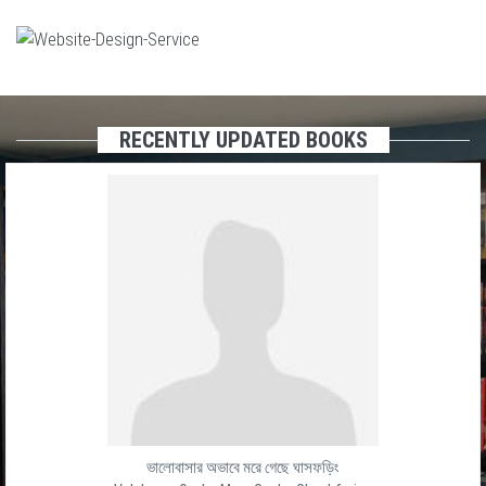
RECENTLY UPDATED BOOKS
ভালোবাসার অভাবে মরে গেছে ঘাসফড়িং