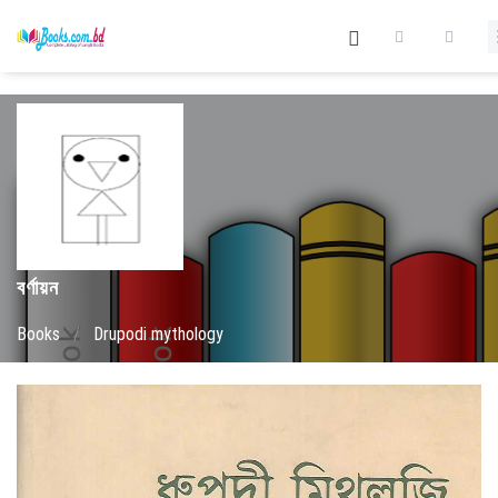
বর্ণায়ন
Books
/
Drupodi mythology