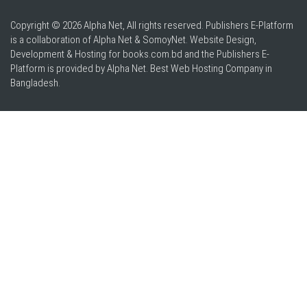
Copyright © 2026 Alpha Net, All rights reserved. Publishers E-Platform
is a collaboration of Alpha Net & SomoyNet.
Website Design
,
Development & Hosting for books.com.bd and the Publishers E-
Platform is provided by Alpha Net. Best
Web Hosting Company in
Bangladesh
.