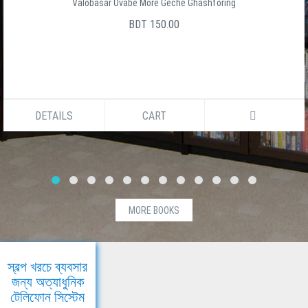
Valobasar Ovabe More Geche Ghashforing
BDT 150.00
DETAILS
CART
MORE BOOKS
স্বল্প খরচে ব্যবসার
জন্য অত্যাধুনিক
টেলিফোন সিস্টেম