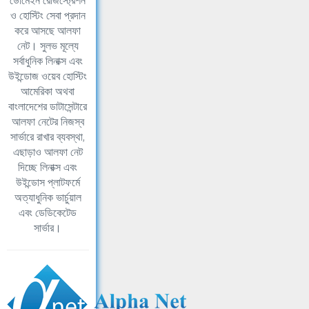
ডোমেইন রেজিস্ট্রেশন
ও হোস্টিং সেবা প্রদান
করে আসছে আলফা
নেট। সুলভ মূল্যে
সর্বাধুনিক লিনাক্স এবং
উইন্ডোজ ওয়েব হোস্টিং
আমেরিকা অথবা
বাংলাদেশের ডাটাসেন্টারে
আলফা নেটের নিজস্ব
সার্ভারে রাখার ব্যবস্থা,
এছাড়াও আলফা নেট
দিচ্ছে লিনাক্স এবং
উইন্ডোস প্লাটফর্মে
অত্যাধুনিক ভার্চুয়াল
এবং ডেডিকেটেড
সার্ভার।