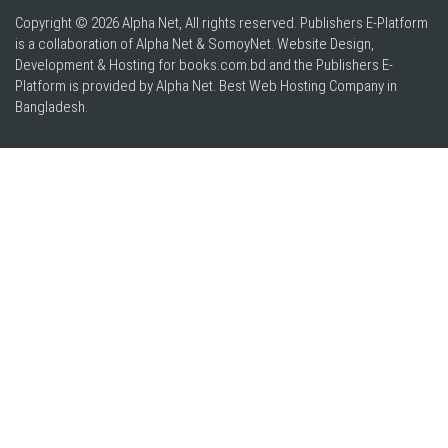
Copyright © 2026 Alpha Net, All rights reserved. Publishers E-Platform
is a collaboration of Alpha Net & SomoyNet.
Website Design
,
Development & Hosting for books.com.bd and the Publishers E-
Platform is provided by Alpha Net. Best
Web Hosting Company in
Bangladesh
.