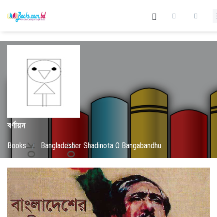
বর্ণায়ন
Books
/
Bangladesher Shadinota O Bangabandhu