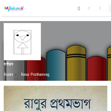
বর্ণায়ন
Books
/
Ranur Prothamvag