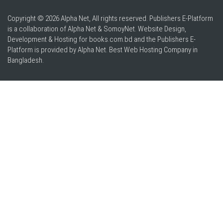
Copyright © 2026 Alpha Net, All rights reserved. Publishers E-Platform
is a collaboration of Alpha Net & SomoyNet.
Website Design
,
Development & Hosting for books.com.bd and the Publishers E-
Platform is provided by Alpha Net. Best
Web Hosting Company in
Bangladesh
.