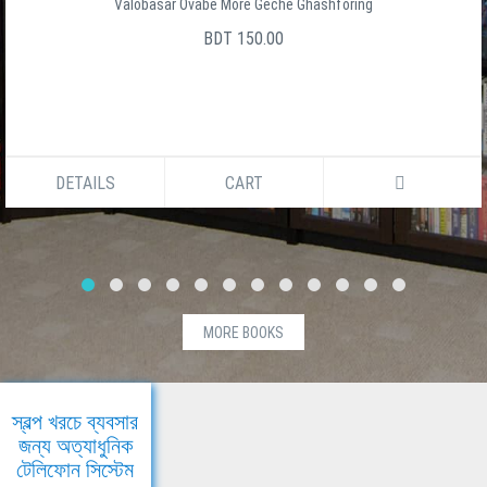
Valobasar Ovabe More Geche Ghashforing
BDT 150.00
DETAILS
CART
MORE BOOKS
স্বল্প খরচে ব্যবসার
জন্য অত্যাধুনিক
টেলিফোন সিস্টেম