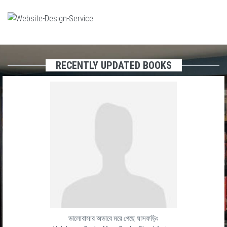
RECENTLY UPDATED BOOKS
ভালোবাসার অভাবে মরে গেছে ঘাসফড়িং