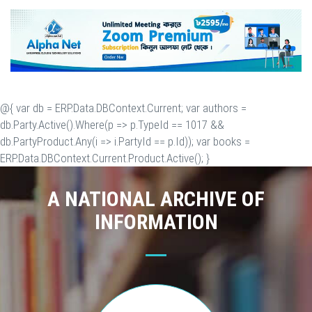
@{ var db = ERP.Data.DBContext.Current; var authors =
db.Party.Active().Where(p => p.TypeId == 1017 &&
db.PartyProduct.Any(i => i.PartyId == p.Id)); var books =
ERP.Data.DBContext.Current.Product.Active(); }
A NATIONAL ARCHIVE OF
INFORMATION