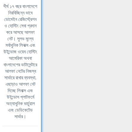
দীর্ঘ ১৭ বছর বাংলাদেশে
নিরবিচ্ছিন্ন ভাবে
ডোমেইন রেজিস্ট্রেশন
ও হোস্টিং সেবা প্রদান
করে আসছে আলফা
নেট। সুলভ মূল্যে
সর্বাধুনিক লিনাক্স এবং
উইন্ডোজ ওয়েব হোস্টিং
আমেরিকা অথবা
বাংলাদেশের ডাটাসেন্টারে
আলফা নেটের নিজস্ব
সার্ভারে রাখার ব্যবস্থা,
এছাড়াও আলফা নেট
দিচ্ছে লিনাক্স এবং
উইন্ডোস প্লাটফর্মে
অত্যাধুনিক ভার্চুয়াল
এবং ডেডিকেটেড
সার্ভার।