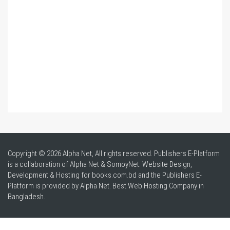
Copyright © 2026 Alpha Net, All rights reserved. Publishers E-Platform
is a collaboration of Alpha Net & SomoyNet.
Website Design
,
Development & Hosting for books.com.bd and the Publishers E-
Platform is provided by Alpha Net. Best
Web Hosting Company in
Bangladesh
.