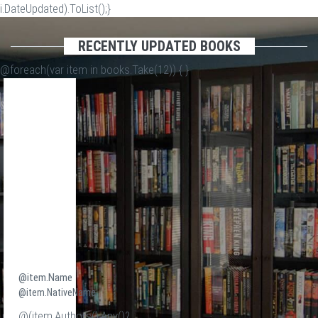
i.DateUpdated).ToList();}
RECENTLY UPDATED BOOKS
@foreach(var item in books.Take(12)) {
}
@item.Name
@item.NativeName
@(item.Authors().Any()?