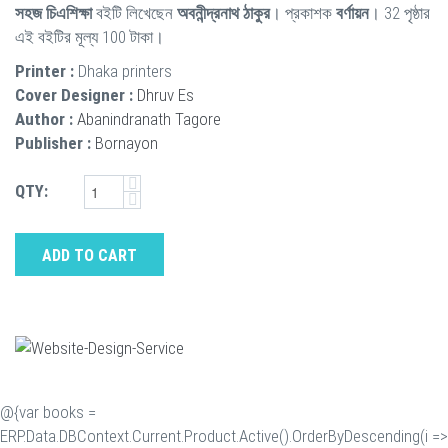
সহজ চিএশিক্ষা
বইটি লিখেছেন
অবনীন্দ্রনাথ ঠাকুর
। প্রকাশক
বর্ণায়ন
। 32 পৃষ্ঠার
এই বইটির মূল্য 100 টাকা।
Printer :
Dhaka printers
Cover Designer :
Dhruv Es
Author :
Abanindranath Tagore
Publisher :
Bornayon
QTY:
ADD TO CART
@{var books =
ERP.Data.DBContext.Current.Product.Active().OrderByDescending(i =>