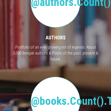
@authors.Count()
AUTHORS
Portfolio of an ever growing list of legends. About
3,000 Bengali authors & Poets of the past, present &
future.
@books.Count().T