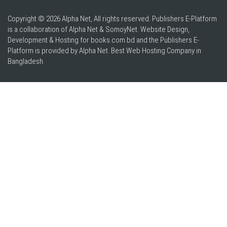
Copyright © 2026 Alpha Net, All rights reserved. Publishers E-Platform
is a collaboration of Alpha Net & SomoyNet.
Website Design
,
Development & Hosting for books.com.bd and the Publishers E-
Platform is provided by Alpha Net. Best
Web Hosting Company in
Bangladesh
.