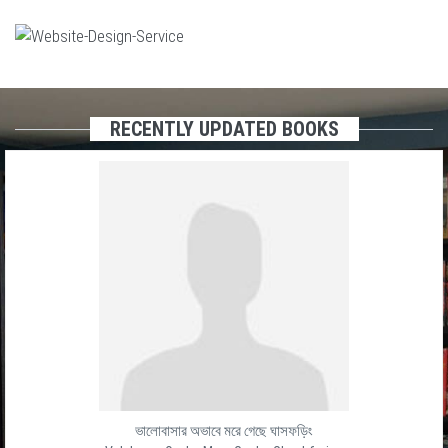
RECENTLY UPDATED BOOKS
ভালোবাসার অভাবে মরে গেছে ঘাসফড়িং