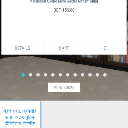
Valobasar Ovabe More Geche Ghashforing
BDT 150.00
DETAILS
CART
MORE BOOKS
স্বল্প খরচে ব্যবসার
জন্য অত্যাধুনিক
টেলিফোন সিস্টেম