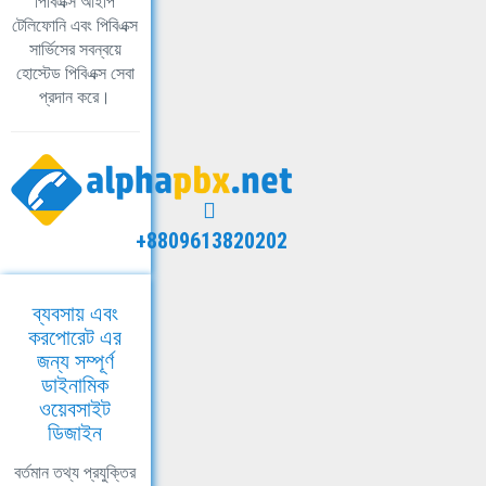
পিবিএক্স আইপি
টেলিফোনি এবং পিবিএক্স
সার্ভিসের সবন্বয়ে
হোস্টেড পিবিএক্স সেবা
প্রদান করে।
+8809613820202
ব্যবসায় এবং
করপোরেট এর
জন্য সম্পূর্ণ
ডাইনামিক
ওয়েবসাইট
ডিজাইন
বর্তমান তথ্য প্রযুক্তির