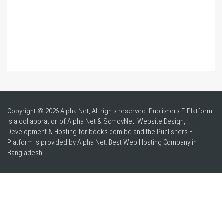
Copyright © 2026 Alpha Net, All rights reserved. Publishers E-Platform
is a collaboration of Alpha Net & SomoyNet.
Website Design
,
Development & Hosting for books.com.bd and the Publishers E-
Platform is provided by Alpha Net. Best
Web Hosting Company in
Bangladesh
.