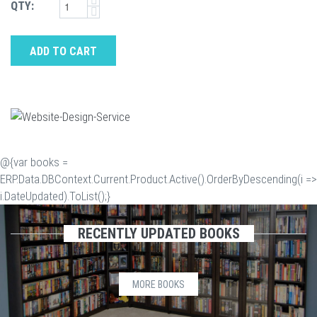
QTY:
ADD TO CART
@{var books =
ERP.Data.DBContext.Current.Product.Active().OrderByDescending(i =>
i.DateUpdated).ToList();}
RECENTLY UPDATED BOOKS
MORE BOOKS