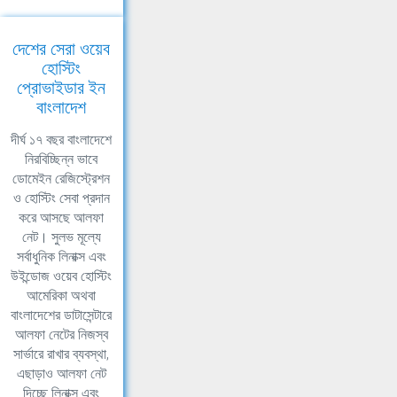
দেশের সেরা ওয়েব
হোস্টিং
প্রোভাইডার ইন
বাংলাদেশ
দীর্ঘ ১৭ বছর বাংলাদেশে
নিরবিচ্ছিন্ন ভাবে
ডোমেইন রেজিস্ট্রেশন
ও হোস্টিং সেবা প্রদান
করে আসছে আলফা
নেট। সুলভ মূল্যে
সর্বাধুনিক লিনাক্স এবং
উইন্ডোজ ওয়েব হোস্টিং
আমেরিকা অথবা
বাংলাদেশের ডাটাসেন্টারে
আলফা নেটের নিজস্ব
সার্ভারে রাখার ব্যবস্থা,
এছাড়াও আলফা নেট
দিচ্ছে লিনাক্স এবং