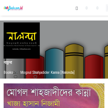
নালন্দা
Books
/
Mogoul Shahjadider Kanna [Nalonda]