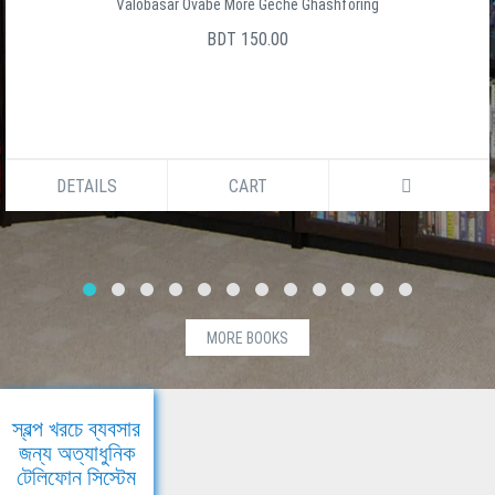
Valobasar Ovabe More Geche Ghashforing
BDT 150.00
DETAILS
CART
MORE BOOKS
স্বল্প খরচে ব্যবসার
জন্য অত্যাধুনিক
টেলিফোন সিস্টেম