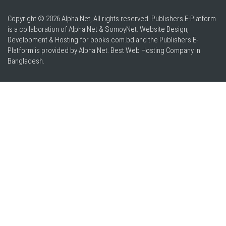
Copyright © 2026 Alpha Net, All rights reserved. Publishers E-Platform
is a collaboration of Alpha Net & SomoyNet.
Website Design
,
Development & Hosting for books.com.bd and the Publishers E-
Platform is provided by Alpha Net. Best
Web Hosting Company in
Bangladesh
.