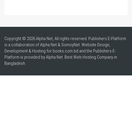
Copyright © 2026 Alpha Net, All rights reserved. Publishers E-Platform
is a collaboration of Alpha Net & SomoyNet.
Website Design
,
Development & Hosting for books.com.bd and the Publishers E-
Platform is provided by Alpha Net. Best
Web Hosting Company in
Bangladesh
.