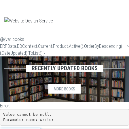
@{var books =
ERP.Data.DBContext.Current.Product.Active().OrderByDescending(i =>
i.DateUpdated).ToList();}
RECENTLY UPDATED BOOKS
MORE BOOKS
Error:
Value cannot be null.

Parameter name: writer