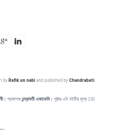
en by
Rafik un nabi
and published by
Chandrabati
বী
। প্রকাশক
চন্দ্রাবতী একাডেমি
। পৃষ্ঠার এই বইটির মূল্য 250
my