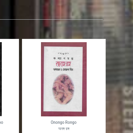
Onongo Rongo
Ojogor (Okho
অনঙ্গ রঙ্গ
অজগর