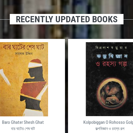
RECENTLY UPDATED BOOKS
Shesh Ghat
Kolpobiggan O Rohosso Golpo
শেষ ঘাট
কল্পবিজ্ঞান ও রহস্য গল্প