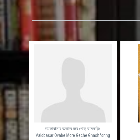
ভালোবাসার অভাবে মরে গেছে ঘাসফড়িং
Baro Ghater 
Valobasar Ovabe More Geche Ghashforing
বার ঘাটের 