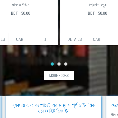
দ্দীন
বিপ্রদাশ বড়ুয়া
0.00
BDT 150.00
RT
DETAILS
CART
MORE BOOKS
ব্যবসায় এবং করপোরেট এর জন্য সম্পূর্ণ ডাইনামিক
দেশ
ওয়েবসাইট ডিজাইন
দীর্