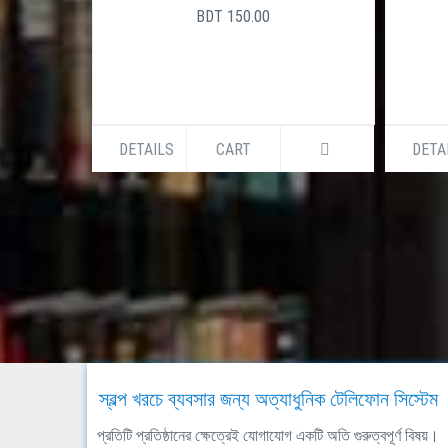
BDT 150.00
সালেক উ
BDT 15
DETAILS
CART
DETAILS
CA
স্বল্প খরচে ব্যবসার জন্য অত্যাধুনিক টেলিফোন সিস্টেম
প্রতিটি প্রতিষ্ঠানের ক্ষেত্রেই যোগাযোগ একটি অতি গুরুত্বপূর্ণ বিষয়।