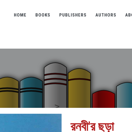
HOME
BOOKS
PUBLISHERS
AUTHORS
AB
রনবী'র ছড়া