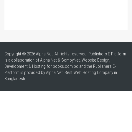
Copyright © 2026 Alpha Net, All rights reserved. Publishers E-Platform
is a collaboration of Alpha Net & SomoyNet.
Website Design
,
Development & Hosting for books.com.bd and the Publishers E-
Platform is provided by Alpha Net. Best
Web Hosting Company in
Bangladesh
.