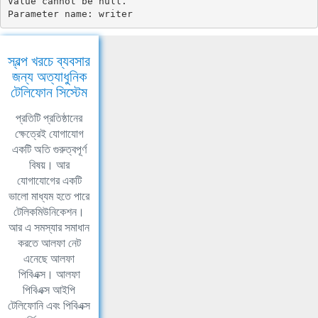
Value cannot be null.

Parameter name: writer
স্বল্প খরচে ব্যবসার
জন্য অত্যাধুনিক
টেলিফোন সিস্টেম
প্রতিটি প্রতিষ্ঠানের
ক্ষেত্রেই যোগাযোগ
একটি অতি গুরুত্বপূর্ণ
বিষয়। আর
যোগাযোগের একটি
ভালো মাধ্যম হতে পারে
টেলিকমিউনিকেশন।
আর এ সমস্যার সমাধান
করতে আলফা নেট
এনেছে আলফা
পিবিএক্স। আলফা
পিবিএক্স আইপি
টেলিফোনি এবং পিবিএক্স