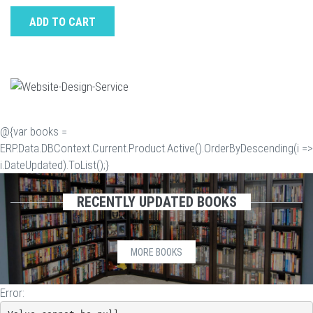
ADD TO CART
@{var books =
ERP.Data.DBContext.Current.Product.Active().OrderByDescending(i =>
i.DateUpdated).ToList();}
RECENTLY UPDATED BOOKS
MORE BOOKS
Error: