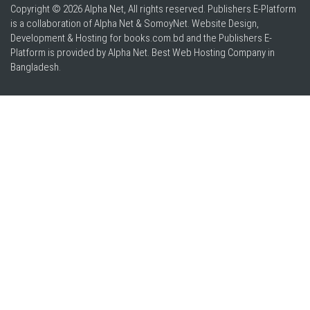
Copyright © 2026 Alpha Net, All rights reserved. Publishers E-Platform
is a collaboration of Alpha Net & SomoyNet.
Website Design
,
Development & Hosting for books.com.bd and the Publishers E-
Platform is provided by Alpha Net. Best
Web Hosting Company in
Bangladesh
.