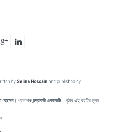
ritten by
Selina Hossain
and published by
া হোসেন
। প্রকাশক
চন্দ্রাবতী একাডেমি
। পৃষ্ঠার এই বইটির মূল্য
on
my