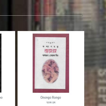
po
Onongo Rongo
অনঙ্গ রঙ্গ