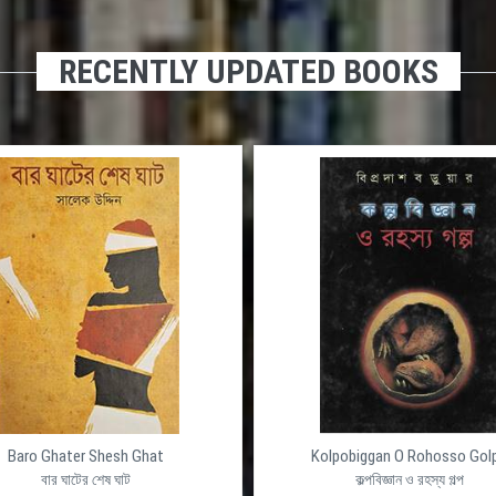
RECENTLY UPDATED BOOKS
Baro Ghater Shesh Ghat
Kolpobiggan O Rohosso Gol
বার ঘাটের শেষ ঘাট
কল্পবিজ্ঞান ও রহস্য গল্প