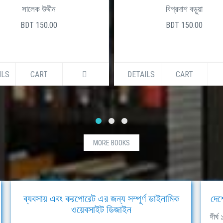
সালেক উদ্দীন
বিপ্রদাশ বড়ুয়া
BDT 150.00
BDT 150.00
ILS
CART
DETAILS
CART
MORE BOOKS
ব্যবসায় এবং করপোরেট এর জন্য সম্পূর্ণ ডাইনামিক
দেশ
ওয়েবসাইট ডিজাইন
দীর্