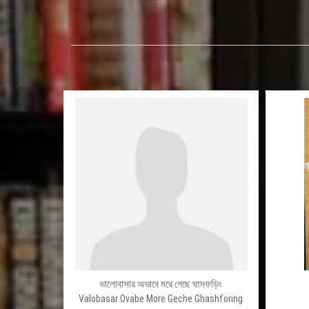
ভালোবাসার অভাবে মরে গেছে ঘাসফড়িং
Valobasar Ovabe More Geche Ghashforing