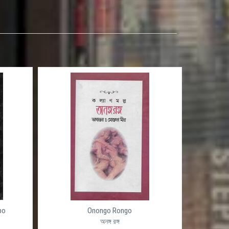
po
Onongo Rongo
অনঙ্গ রঙ্গ