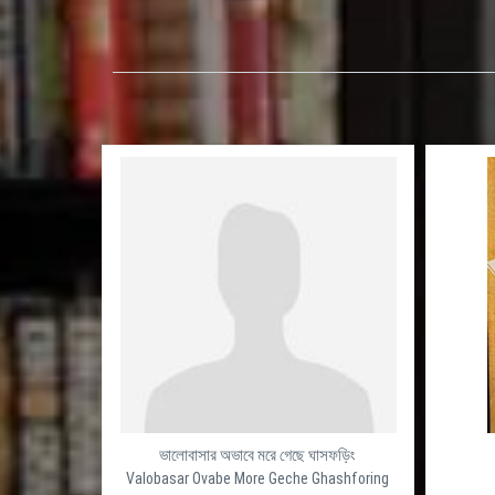
ভালোবাসার অভাবে মরে গেছে ঘাসফড়িং
Valobasar Ovabe More Geche Ghashforing