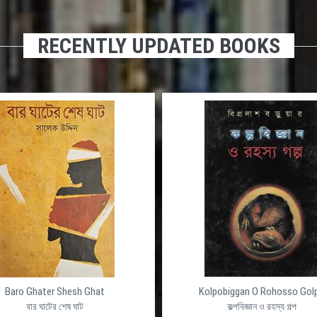
RECENTLY UPDATED BOOKS
Baro Ghater Shesh Ghat
Kolpobiggan O Rohosso Gol
বার ঘাটের শেষ ঘাট
কল্পবিজ্ঞান ও রহস্য গল্প