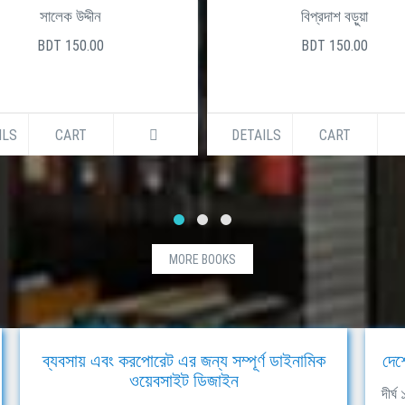
সালেক উদ্দীন
বিপ্রদাশ বড়ুয়া
BDT 150.00
BDT 150.00
ILS
CART
DETAILS
CART
MORE BOOKS
ব্যবসায় এবং করপোরেট এর জন্য সম্পূর্ণ ডাইনামিক
দেশ
ওয়েবসাইট ডিজাইন
দীর্