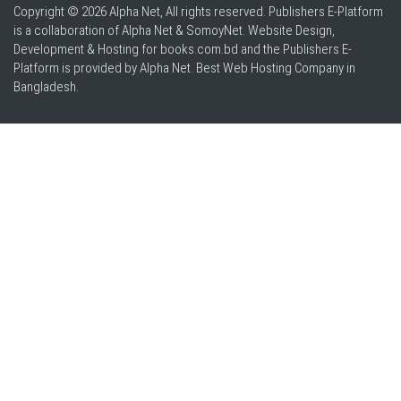
Copyright © 2026 Alpha Net, All rights reserved. Publishers E-Platform
is a collaboration of Alpha Net & SomoyNet.
Website Design
,
Development & Hosting for books.com.bd and the Publishers E-
Platform is provided by Alpha Net. Best
Web Hosting Company in
Bangladesh
.