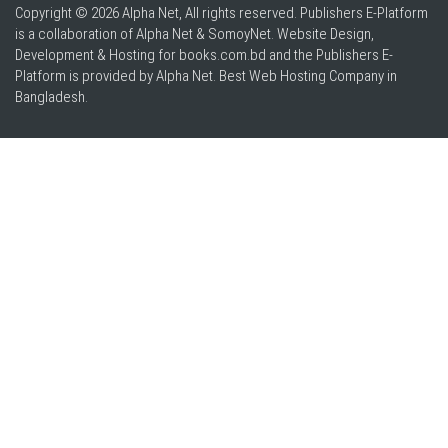
Copyright © 2026 Alpha Net, All rights reserved. Publishers E-Platform
is a collaboration of Alpha Net & SomoyNet.
Website Design
,
Development & Hosting for books.com.bd and the Publishers E-
Platform is provided by Alpha Net. Best
Web Hosting Company in
Bangladesh
.